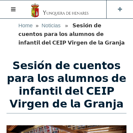
Home
»
Noticias
» 𝗦𝗲𝘀𝗶𝗼́𝗻 𝗱𝗲
𝗰𝘂𝗲𝗻𝘁𝗼𝘀 𝗽𝗮𝗿𝗮 𝗹𝗼𝘀 𝗮𝗹𝘂𝗺𝗻𝗼𝘀 𝗱𝗲
𝗶𝗻𝗳𝗮𝗻𝘁𝗶𝗹 𝗱𝗲𝗹 𝗖𝗘𝗜𝗣 𝗩𝗶𝗿𝗴𝗲𝗻 𝗱𝗲 𝗹𝗮 𝗚𝗿𝗮𝗻𝗷𝗮
𝗦𝗲𝘀𝗶𝗼́𝗻 𝗱𝗲 𝗰𝘂𝗲𝗻𝘁𝗼𝘀
𝗽𝗮𝗿𝗮 𝗹𝗼𝘀 𝗮𝗹𝘂𝗺𝗻𝗼𝘀 𝗱𝗲
𝗶𝗻𝗳𝗮𝗻𝘁𝗶𝗹 𝗱𝗲𝗹 𝗖𝗘𝗜𝗣
𝗩𝗶𝗿𝗴𝗲𝗻 𝗱𝗲 𝗹𝗮 𝗚𝗿𝗮𝗻𝗷𝗮