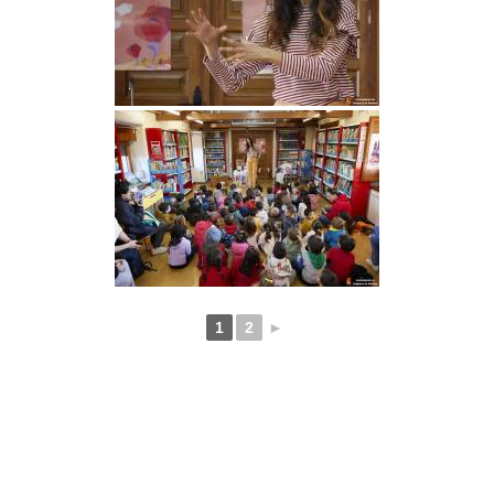
1
2
►