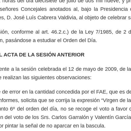
oras del día diecisiete de julio de dos mil nueve, y pr
 señores Concejales anotados al, bajo la Presidencia 
es, D. José Luís Cabrera Valdivia, al objeto de celebrar 
ión, conforme al art. 46.2.c.) de la Ley 7/1985, de 2
ión, pasándose a estudiar el Orden del Día.
L ACTA DE LA SESIÓN ANTERIOR
ente a la sesión celebrada el 12 de mayo de 2009, de la
e realizan las siguientes observaciones:
te de error en la cantidad concedida por el FAE, que es 
ormes, solicita que se corrija la expresión “Virgen de l
nto 6º del orden del día, no se recoge el voto a favor 
ón del voto de los Srs. Carlos Garralón y Valentín Garcí
por pintar la señal de no aparcar en la bascula.