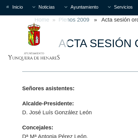
Inicio
Noticias
Ayuntamiento
Servicios
Home
»
Plenos 2009
» Acta sesión ordi
ACTA SESIÓN O
Señores asistentes:
Alcalde-Presidente:
D. José Luís González León
Concejales:
Dª Mª Antonia Pérez León.