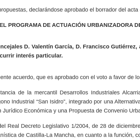
propuestas, declarándose aprobado el borrador del act
DEL PROGRAMA DE ACTUACIÓN URBANIZADORA DEL
concejales D. Valentín García, D. Francisco Gutiérre
rrir interés particular.
ente acuerdo, que es aprobado con el voto a favor de los
ancia de la mercantil Desarrollos Industriales Alcarri
o Industrial “San Isidro”, integrado por una Alternativ
n Jurídico Económica y una Propuesta de Convenio Urba
0 del Real Decreto Legislativo 1/2004, de 28 de diciemb
banística de Castilla-La Mancha, en cuanto a la función