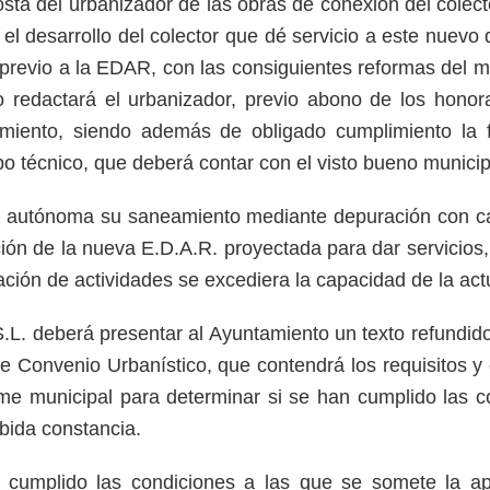
sta del urbanizador de las obras de conexión del colect
el desarrollo del colector que dé servicio a este nuevo 
 previo a la EDAR, con las consiguientes reformas del m
o redactará el urbanizador, previo abono de los honor
miento, siendo además de obligado cumplimiento la fo
po técnico, que deberá contar con el visto bueno municipa
a autónoma su saneamiento mediante depuración con car
ión de la nueva E.D.A.R. proyectada para dar servicios,
ación de actividades se excediera la capacidad de la ac
.L. deberá presentar al Ayuntamiento un texto refundid
e Convenio Urbanístico, que contendrá los requisitos
orme municipal para determinar si se han cumplido las 
bida constancia.
mplido las condiciones a las que se somete la apro