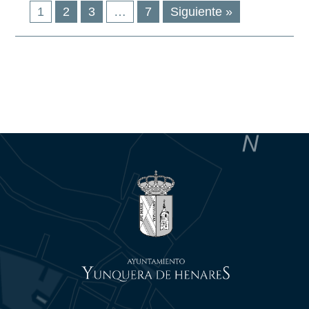
1
2
3
…
7
Siguiente »