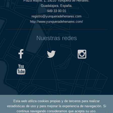
Plaza Mayor, 1, 19210 Yunquera de Henares.
Guadalajara. España.
949 33 00 01
registro@yunqueradehenares.com
http://www.yunqueradehenares.com/
Nuestras redes
Política de Cookies
Esta web utiliza cookies propias y de terceros para realizar
Política de Privacidad
estadísticas de uso y para mejorar la experiencia de navegación. Si
Aviso Legal
continua navegando consideramos que acepta su uso.