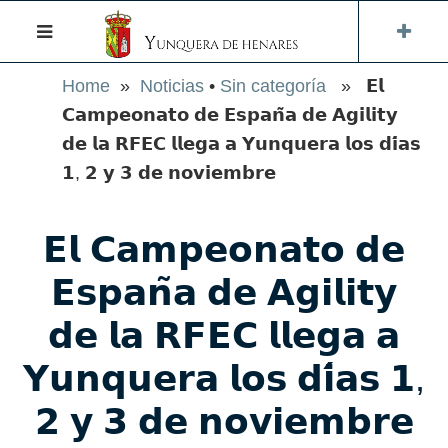
Home
»
Noticias
•
Sin categoría
» 𝗘𝗹
𝗖𝗮𝗺𝗽𝗲𝗼𝗻𝗮𝘁𝗼 𝗱𝗲 𝗘𝘀𝗽𝗮𝗻̃𝗮 𝗱𝗲 𝗔𝗴𝗶𝗹𝗶𝘁𝘆
𝗱𝗲 𝗹𝗮 𝗥𝗙𝗘𝗖 𝗹𝗹𝗲𝗴𝗮 𝗮 𝗬𝘂𝗻𝗾𝘂𝗲𝗿𝗮 𝗹𝗼𝘀 𝗱𝗶́𝗮𝘀
𝟭, 𝟮 𝘆 𝟯 𝗱𝗲 𝗻𝗼𝘃𝗶𝗲𝗺𝗯𝗿𝗲
𝗘𝗹 𝗖𝗮𝗺𝗽𝗲𝗼𝗻𝗮𝘁𝗼 𝗱𝗲
𝗘𝘀𝗽𝗮𝗻̃𝗮 𝗱𝗲 𝗔𝗴𝗶𝗹𝗶𝘁𝘆
𝗱𝗲 𝗹𝗮 𝗥𝗙𝗘𝗖 𝗹𝗹𝗲𝗴𝗮 𝗮
𝗬𝘂𝗻𝗾𝘂𝗲𝗿𝗮 𝗹𝗼𝘀 𝗱𝗶́𝗮𝘀 𝟭,
𝟮 𝘆 𝟯 𝗱𝗲 𝗻𝗼𝘃𝗶𝗲𝗺𝗯𝗿𝗲