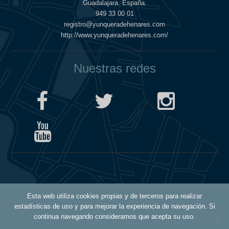
Guadalajara. España.
949 33 00 01
registro@yunqueradehenares.com
http://www.yunqueradehenares.com/
Nuestras redes
Política de Cookies
Esta web utiliza cookies propias y de terceros para realizar
Política de Privacidad
estadísticas de uso y para mejorar la experiencia de navegación. Si
Aviso Legal
continua navegando consideramos que acepta su uso.