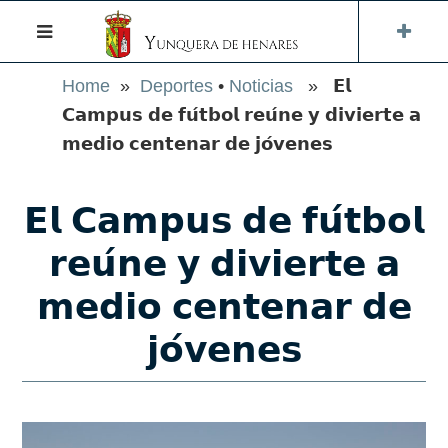
Home
»
Deportes
•
Noticias
» 𝗘𝗹
𝗖𝗮𝗺𝗽𝘂𝘀 𝗱𝗲 𝗳𝘂́𝘁𝗯𝗼𝗹 𝗿𝗲𝘂́𝗻𝗲 𝘆 𝗱𝗶𝘃𝗶𝗲𝗿𝘁𝗲 𝗮
𝗺𝗲𝗱𝗶𝗼 𝗰𝗲𝗻𝘁𝗲𝗻𝗮𝗿 𝗱𝗲 𝗷𝗼́𝘃𝗲𝗻𝗲𝘀
𝗘𝗹 𝗖𝗮𝗺𝗽𝘂𝘀 𝗱𝗲 𝗳𝘂́𝘁𝗯𝗼𝗹
𝗿𝗲𝘂́𝗻𝗲 𝘆 𝗱𝗶𝘃𝗶𝗲𝗿𝘁𝗲 𝗮
𝗺𝗲𝗱𝗶𝗼 𝗰𝗲𝗻𝘁𝗲𝗻𝗮𝗿 𝗱𝗲
𝗷𝗼́𝘃𝗲𝗻𝗲𝘀