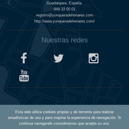
Guadalajara. España.
949 33 00 01
registro@yunqueradehenares.com
http://www.yunqueradehenares.com/
Nuestras redes
Política de Cookies
Esta web utiliza cookies propias y de terceros para realizar
Política de Privacidad
estadísticas de uso y para mejorar la experiencia de navegación. Si
Aviso Legal
continua navegando consideramos que acepta su uso.