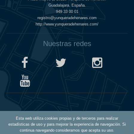
Guadalajara. España.
949 33 00 01
registro@yunqueradehenares.com
http://www.yunqueradehenares.com/
Nuestras redes
Política de Cookies
Esta web utiliza cookies propias y de terceros para realizar
Política de Privacidad
estadísticas de uso y para mejorar la experiencia de navegación. Si
Aviso Legal
continua navegando consideramos que acepta su uso.