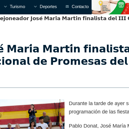
Turismo
Deportes
Contacto
𝗼𝗻𝗲𝗮𝗱𝗼𝗿 𝗝𝗼𝘀𝗲́ 𝗠𝗮𝗿𝗶́𝗮 𝗠𝗮𝗿𝘁𝗶́𝗻 𝗳𝗶𝗻𝗮𝗹𝗶𝘀𝘁𝗮 𝗱𝗲𝗹 𝗜𝗜
́ 𝗠𝗮𝗿𝗶́𝗮 𝗠𝗮𝗿𝘁𝗶́𝗻 𝗳𝗶𝗻𝗮𝗹𝗶𝘀
𝗶𝗼𝗻𝗮𝗹 𝗱𝗲 𝗣𝗿𝗼𝗺𝗲𝘀𝗮𝘀 𝗱𝗲
Durante la tarde de ayer s
programación de las fies
Pablo Donat, José María M