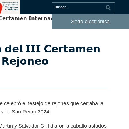
𝗜 𝗖𝗲𝗿𝘁𝗮𝗺𝗲𝗻 𝗜𝗻𝘁𝗲𝗿𝗻𝗮𝗰𝗶𝗼𝗻𝗮𝗹 𝗱𝗲 𝗣𝗿𝗼𝗺𝗲𝘀𝗮𝘀
Sede electrónica
𝗮 𝗱𝗲𝗹 𝗜𝗜𝗜 𝗖𝗲𝗿𝘁𝗮𝗺𝗲𝗻
 𝗥𝗲𝗷𝗼𝗻𝗲𝗼
e celebró el festejo de rejones que cerraba la
tas de San Pedro 2024.
artín y Salvador Gil lidiaron a caballo astados