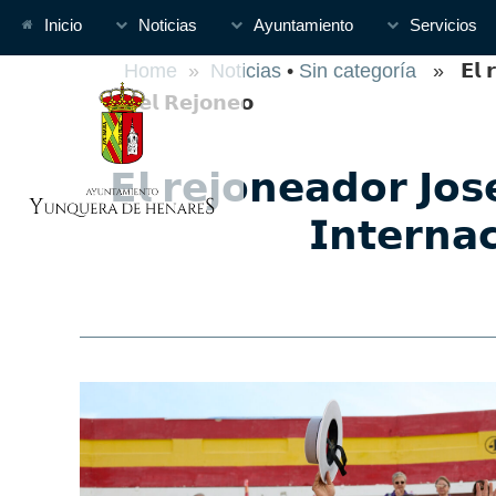
Inicio
Noticias
Ayuntamiento
Servicios
Home
»
Noticias
•
Sin categoría
» 𝗘𝗹 𝗿𝗲𝗷
𝗱𝗲𝗹 𝗥𝗲𝗷𝗼𝗻𝗲𝗼
𝗘𝗹 𝗿𝗲𝗷𝗼𝗻𝗲𝗮𝗱𝗼𝗿 𝗝𝗼𝘀
𝗜𝗻𝘁𝗲𝗿𝗻𝗮