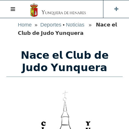
Home
»
Deportes
•
Noticias
» 𝗡𝗮𝗰𝗲 𝗲𝗹
𝗖𝗹𝘂𝗯 𝗱𝗲 𝗝𝘂𝗱𝗼 𝗬𝘂𝗻𝗾𝘂𝗲𝗿𝗮
𝗡𝗮𝗰𝗲 𝗲𝗹 𝗖𝗹𝘂𝗯 𝗱𝗲
𝗝𝘂𝗱𝗼 𝗬𝘂𝗻𝗾𝘂𝗲𝗿𝗮