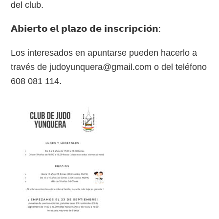
del club.
𝗔𝗯𝗶𝗲𝗿𝘁𝗼 𝗲𝗹 𝗽𝗹𝗮𝘇𝗼 𝗱𝗲 𝗶𝗻𝘀𝗰𝗿𝗶𝗽𝗰𝗶𝗼́𝗻:
Los interesados en apuntarse pueden hacerlo a
través de judoyunquera@gmail.com o del teléfono
608 081 114.