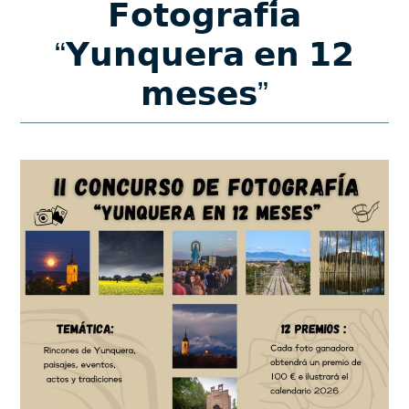
𝗙𝗼𝘁𝗼𝗴𝗿𝗮𝗳𝗶́𝗮
“𝗬𝘂𝗻𝗾𝘂𝗲𝗿𝗮 𝗲𝗻 𝟭𝟮
𝗺𝗲𝘀𝗲𝘀”