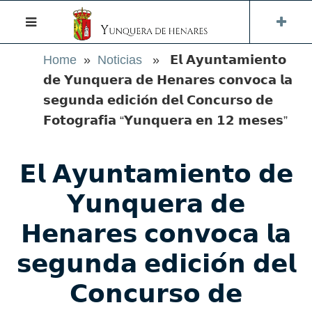
Home
»
Noticias
» 𝗘𝗹 𝗔𝘆𝘂𝗻𝘁𝗮𝗺𝗶𝗲𝗻𝘁𝗼
𝗱𝗲 𝗬𝘂𝗻𝗾𝘂𝗲𝗿𝗮 𝗱𝗲 𝗛𝗲𝗻𝗮𝗿𝗲𝘀 𝗰𝗼𝗻𝘃𝗼𝗰𝗮 𝗹𝗮
𝘀𝗲𝗴𝘂𝗻𝗱𝗮 𝗲𝗱𝗶𝗰𝗶𝗼́𝗻 𝗱𝗲𝗹 𝗖𝗼𝗻𝗰𝘂𝗿𝘀𝗼 𝗱𝗲
𝗙𝗼𝘁𝗼𝗴𝗿𝗮𝗳𝗶́𝗮 “𝗬𝘂𝗻𝗾𝘂𝗲𝗿𝗮 𝗲𝗻 𝟭𝟮 𝗺𝗲𝘀𝗲𝘀”
𝗘𝗹 𝗔𝘆𝘂𝗻𝘁𝗮𝗺𝗶𝗲𝗻𝘁𝗼 𝗱𝗲
𝗬𝘂𝗻𝗾𝘂𝗲𝗿𝗮 𝗱𝗲
𝗛𝗲𝗻𝗮𝗿𝗲𝘀 𝗰𝗼𝗻𝘃𝗼𝗰𝗮 𝗹𝗮
𝘀𝗲𝗴𝘂𝗻𝗱𝗮 𝗲𝗱𝗶𝗰𝗶𝗼́𝗻 𝗱𝗲𝗹
𝗖𝗼𝗻𝗰𝘂𝗿𝘀𝗼 𝗱𝗲