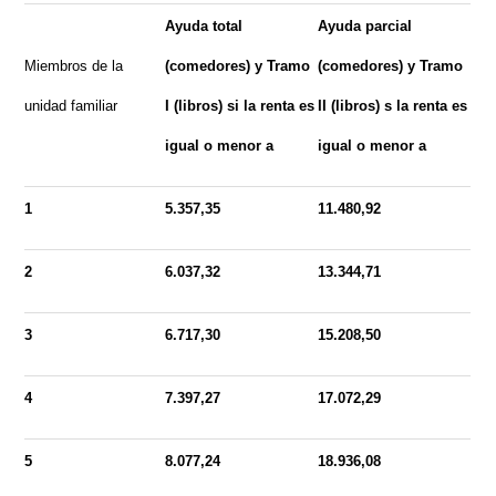
Ayuda total
Ayuda parcial
Miembros de la
(comedores) y Tramo
(comedores) y Tramo
unidad familiar
I (libros) si la renta es
II (libros) s la renta es
igual
o menor
a
igual o menor a
1
5.357,35
11.480,92
2
6.037,32
13.344,71
3
6.717,30
15.208,50
4
7.397,27
17.072,29
5
8.077,24
18.936,08