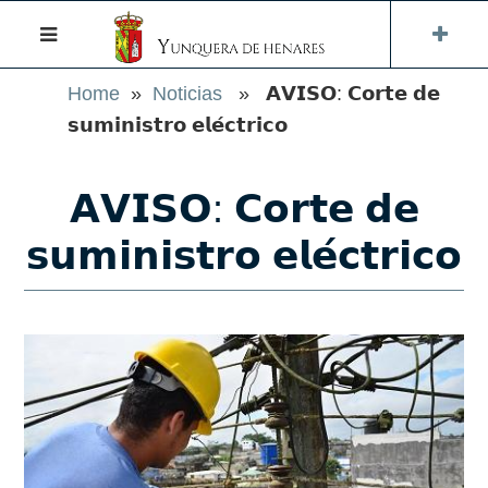
Home
»
Noticias
» 𝗔𝗩𝗜𝗦𝗢: 𝗖𝗼𝗿𝘁𝗲 𝗱𝗲
𝘀𝘂𝗺𝗶𝗻𝗶𝘀𝘁𝗿𝗼 𝗲𝗹𝗲́𝗰𝘁𝗿𝗶𝗰𝗼
𝗔𝗩𝗜𝗦𝗢: 𝗖𝗼𝗿𝘁𝗲 𝗱𝗲
𝘀𝘂𝗺𝗶𝗻𝗶𝘀𝘁𝗿𝗼 𝗲𝗹𝗲́𝗰𝘁𝗿𝗶𝗰𝗼