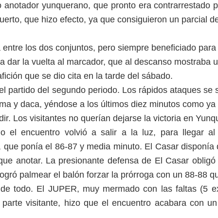
 anotador yunquerano, que pronto era contrarrestado por
muerto, que hizo efecto, ya que consiguieron un parcial de
entre los dos conjuntos, pero siempre beneficiado para
ta dar la vuelta al marcador, que al descanso mostraba un
ición que se dio cita en la tarde del sábado.
del partido del segundo periodo. Los rápidos ataques s
a y daca, yéndose a los últimos diez minutos como ya se
ir. Los visitantes no querían dejarse la victoria en Yunqu
o el encuentro volvió a salir a la luz, para llegar 
 que ponía el 86-87 y media minuto. El Casar disponía de
e anotar. La presionante defensa de El Casar obligó ti
ogró palmear el balón forzar la prórroga con un 88-88 qu
 de todo. El JUPER, muy mermado con las faltas (5 exp
r parte visitante, hizo que el encuentro acabara con 