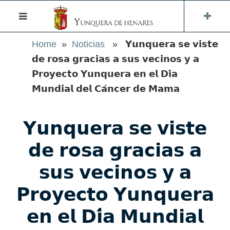
Home
»
Noticias
» 𝗬𝘂𝗻𝗾𝘂𝗲𝗿𝗮 𝘀𝗲 𝘃𝗶𝘀𝘁𝗲
𝗱𝗲 𝗿𝗼𝘀𝗮 𝗴𝗿𝗮𝗰𝗶𝗮𝘀 𝗮 𝘀𝘂𝘀 𝘃𝗲𝗰𝗶𝗻𝗼𝘀 𝘆 𝗮
𝗣𝗿𝗼𝘆𝗲𝗰𝘁𝗼 𝗬𝘂𝗻𝗾𝘂𝗲𝗿𝗮 𝗲𝗻 𝗲𝗹 𝗗𝗶́𝗮
𝗠𝘂𝗻𝗱𝗶𝗮𝗹 𝗱𝗲𝗹 𝗖𝗮́𝗻𝗰𝗲𝗿 𝗱𝗲 𝗠𝗮𝗺𝗮
𝗬𝘂𝗻𝗾𝘂𝗲𝗿𝗮 𝘀𝗲 𝘃𝗶𝘀𝘁𝗲
𝗱𝗲 𝗿𝗼𝘀𝗮 𝗴𝗿𝗮𝗰𝗶𝗮𝘀 𝗮
𝘀𝘂𝘀 𝘃𝗲𝗰𝗶𝗻𝗼𝘀 𝘆 𝗮
𝗣𝗿𝗼𝘆𝗲𝗰𝘁𝗼 𝗬𝘂𝗻𝗾𝘂𝗲𝗿𝗮
𝗲𝗻 𝗲𝗹 𝗗𝗶́𝗮 𝗠𝘂𝗻𝗱𝗶𝗮𝗹