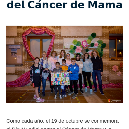
𝗱𝗲𝗹 𝗖𝗮́𝗻𝗰𝗲𝗿 𝗱𝗲 𝗠𝗮𝗺𝗮
Como cada año, el 19 de octubre se conmemora