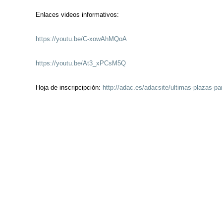
Enlaces videos informativos:
https://youtu.be/C-xowAhMQoA
https://youtu.be/At3_xPCsM5Q
Hoja de inscripcipción:
http://adac.es/adacsite/ultimas-plazas-par