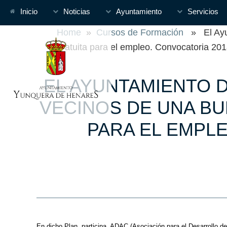
Inicio
Noticias
Ayuntamiento
Servicios
Home
»
Cursos de Formación
» El Ayun
gratuita para el empleo. Convocatoria 2
EL AYUNTAMIENTO 
VECINOS DE UNA B
PARA EL EMPL
En dicho Plan, participa, ADAC (Asociación para el Desarrollo d