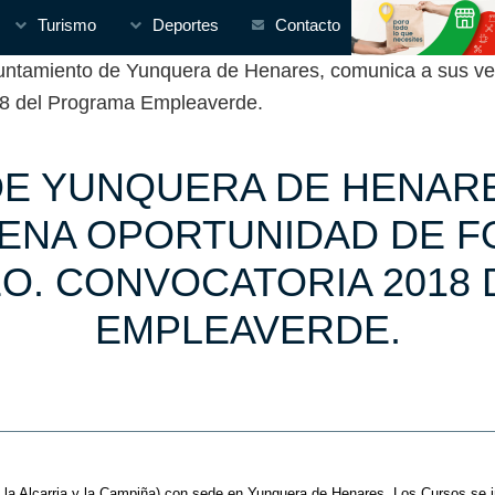
Turismo
Deportes
Contacto
tamiento de Yunquera de Henares, comunica a sus vec
018 del Programa Empleaverde.
DE YUNQUERA DE HENARE
UENA OPORTUNIDAD DE F
EO. CONVOCATORIA 2018
EMPLEAVERDE.
e la Alcarria y la Campiña) con sede en Yunquera de Henares.
Los Cursos se i