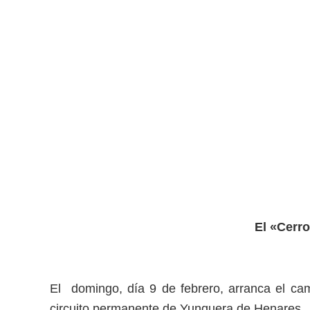
El «Cerro
El domingo, día 9 de febrero, arranca el ca
circuito permanente de Yunquera de Henares.