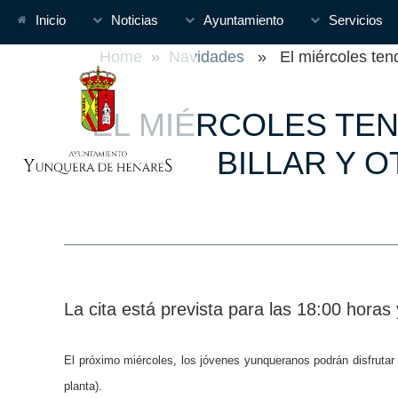
Inicio
Noticias
Ayuntamiento
Servicios
Home
»
Navidades
» El miércoles tendrá
EL MIÉRCOLES TE
BILLAR Y 
La cita está prevista para las 18:00 hora
El próximo miércoles, los jóvenes yunqueranos podrán disfrutar d
planta).