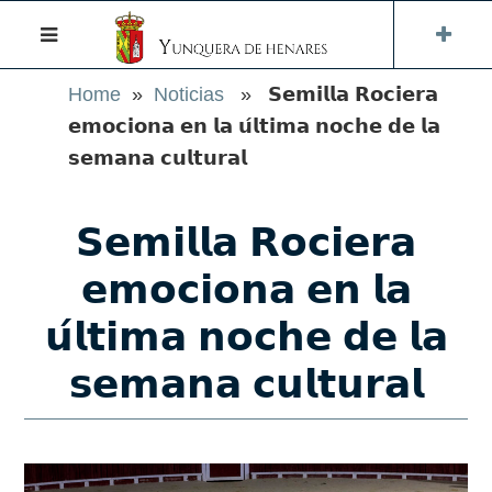
Home
»
Noticias
» 𝗦𝗲𝗺𝗶𝗹𝗹𝗮 𝗥𝗼𝗰𝗶𝗲𝗿𝗮
𝗲𝗺𝗼𝗰𝗶𝗼𝗻𝗮 𝗲𝗻 𝗹𝗮 𝘂́𝗹𝘁𝗶𝗺𝗮 𝗻𝗼𝗰𝗵𝗲 𝗱𝗲 𝗹𝗮
𝘀𝗲𝗺𝗮𝗻𝗮 𝗰𝘂𝗹𝘁𝘂𝗿𝗮𝗹
𝗦𝗲𝗺𝗶𝗹𝗹𝗮 𝗥𝗼𝗰𝗶𝗲𝗿𝗮
𝗲𝗺𝗼𝗰𝗶𝗼𝗻𝗮 𝗲𝗻 𝗹𝗮
𝘂́𝗹𝘁𝗶𝗺𝗮 𝗻𝗼𝗰𝗵𝗲 𝗱𝗲 𝗹𝗮
𝘀𝗲𝗺𝗮𝗻𝗮 𝗰𝘂𝗹𝘁𝘂𝗿𝗮𝗹