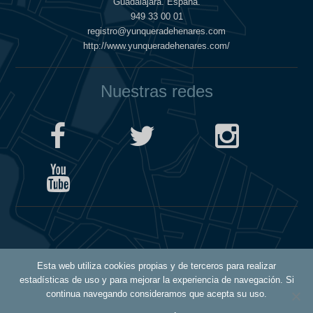
Guadalajara. España.
949 33 00 01
registro@yunqueradehenares.com
http://www.yunqueradehenares.com/
Nuestras redes
Política de Cookies
Esta web utiliza cookies propias y de terceros para realizar
Política de Privacidad
estadísticas de uso y para mejorar la experiencia de navegación. Si
Aviso Legal
continua navegando consideramos que acepta su uso.