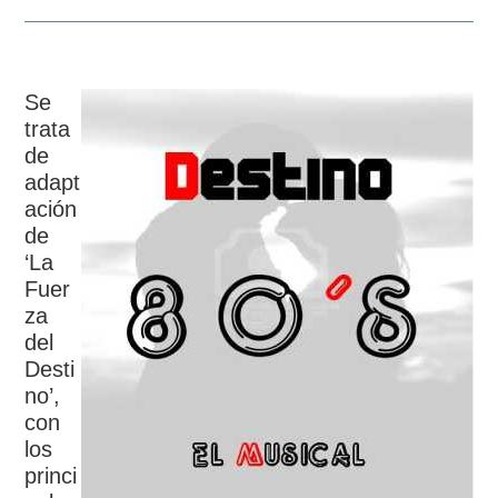
Se
trata
de
adapt
ación
de
‘La
Fuer
za
del
Desti
no’,
con
los
princi