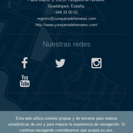
Guadalajara. España.
949 33 00 01
registro@yunqueradehenares.com
http://www.yunqueradehenares.com/
Nuestras redes
Política de Cookies
Esta web utiliza cookies propias y de terceros para realizar
Política de Privacidad
estadísticas de uso y para mejorar la experiencia de navegación. Si
Aviso Legal
continua navegando consideramos que acepta su uso.