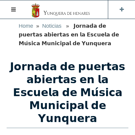
Home
»
Noticias
» 𝗝𝗼𝗿𝗻𝗮𝗱𝗮 𝗱𝗲
𝗽𝘂𝗲𝗿𝘁𝗮𝘀 𝗮𝗯𝗶𝗲𝗿𝘁𝗮𝘀 𝗲𝗻 𝗹𝗮 𝗘𝘀𝗰𝘂𝗲𝗹𝗮 𝗱𝗲
𝗠𝘂́𝘀𝗶𝗰𝗮 𝗠𝘂𝗻𝗶𝗰𝗶𝗽𝗮𝗹 𝗱𝗲 𝗬𝘂𝗻𝗾𝘂𝗲𝗿𝗮
𝗝𝗼𝗿𝗻𝗮𝗱𝗮 𝗱𝗲 𝗽𝘂𝗲𝗿𝘁𝗮𝘀
𝗮𝗯𝗶𝗲𝗿𝘁𝗮𝘀 𝗲𝗻 𝗹𝗮
𝗘𝘀𝗰𝘂𝗲𝗹𝗮 𝗱𝗲 𝗠𝘂́𝘀𝗶𝗰𝗮
𝗠𝘂𝗻𝗶𝗰𝗶𝗽𝗮𝗹 𝗱𝗲
𝗬𝘂𝗻𝗾𝘂𝗲𝗿𝗮