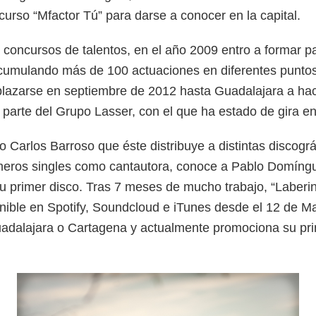
curso “Mfactor Tú” para darse a conocer en la capital.
 concursos de talentos, en el año 2009 entro a formar p
 acumulando más de 100 actuaciones en diferentes punto
lazarse en septiembre de 2012 hasta Guadalajara a hace
 parte del Grupo Lasser, con el que ha estado de gira e
Carlos Barroso que éste distribuye a distintas discográf
imeros singles como cantautora, conoce a Pablo Domíngue
 su primer disco. Tras 7 meses de mucho trabajo, “Laberi
onible en Spotify, Soundcloud e iTunes desde el 12 de 
adalajara o Cartagena y actualmente promociona su prim