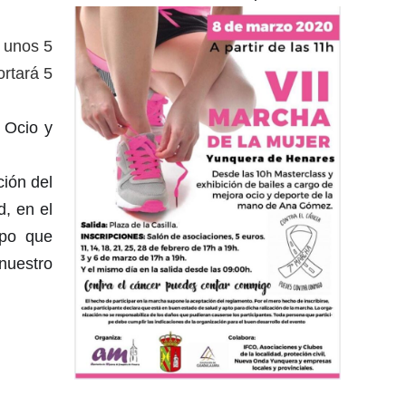
e unos 5
ortará 5
 Ocio y
ción del
d, en el
mpo que
nuestro