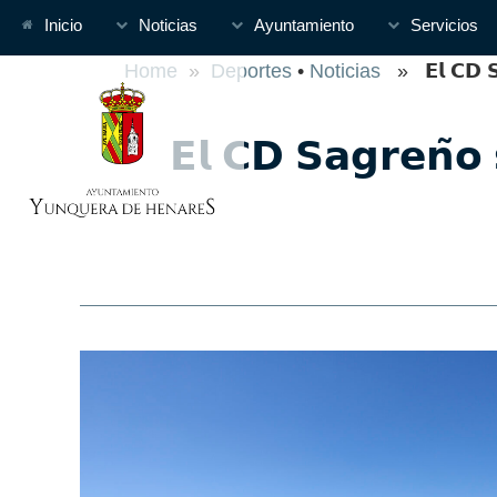
Inicio
Noticias
Ayuntamiento
Servicios
Home
»
Deportes
•
Noticias
» 𝗘𝗹 𝗖𝗗 𝗦𝗮
𝗘𝗹 𝗖𝗗 𝗦𝗮𝗴𝗿𝗲𝗻̃𝗼 