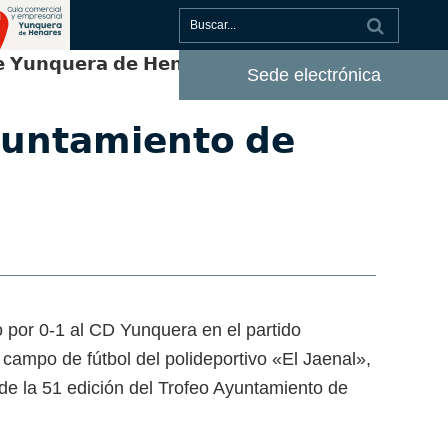
𝗲 𝗬𝘂𝗻𝗾𝘂𝗲𝗿𝗮 𝗱𝗲 𝗛𝗲𝗻𝗮𝗿𝗲𝘀
Sede electrónica
𝘆𝘂𝗻𝘁𝗮𝗺𝗶𝗲𝗻𝘁𝗼 𝗱𝗲
 por 0-1 al CD Yunquera en el partido
 campo de fútbol del polideportivo «El Jaenal»,
 la 51 edición del Trofeo Ayuntamiento de