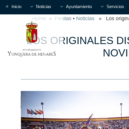
Inicio
Noticias
Ayuntamiento
Servicios
Home
»
Fiestas
•
Noticias
» Los original
LOS ORIGINALES D
NOVI