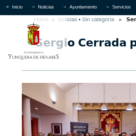
Inicio
Noticias
Ayuntamiento
Servicios
Home
»
Noticias
•
Sin categoría
» 𝗦𝗲𝗿𝗴𝗶
𝗦𝗲𝗿𝗴𝗶𝗼 𝗖𝗲𝗿𝗿𝗮𝗱𝗮 𝗽