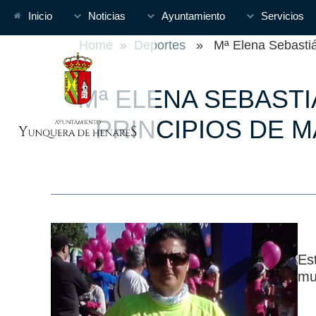
Inicio
Noticias
Ayuntamiento
Servicios
Home
»
Deportes
» Mª Elena Sebastián,
Mª ELENA SEBAST
PRINCIPIOS DE 
Es
mu