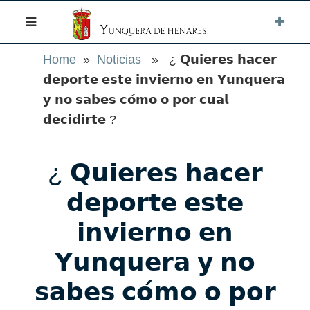
Home
»
Noticias
» ¿ 𝗤𝘂𝗶𝗲𝗿𝗲𝘀 𝗵𝗮𝗰𝗲𝗿
𝗱𝗲𝗽𝗼𝗿𝘁𝗲 𝗲𝘀𝘁𝗲 𝗶𝗻𝘃𝗶𝗲𝗿𝗻𝗼 𝗲𝗻 𝗬𝘂𝗻𝗾𝘂𝗲𝗿𝗮
𝘆 𝗻𝗼 𝘀𝗮𝗯𝗲𝘀 𝗰𝗼́𝗺𝗼 𝗼 𝗽𝗼𝗿 𝗰𝘂𝗮𝗹
𝗱𝗲𝗰𝗶𝗱𝗶𝗿𝘁𝗲 ?
¿ 𝗤𝘂𝗶𝗲𝗿𝗲𝘀 𝗵𝗮𝗰𝗲𝗿
𝗱𝗲𝗽𝗼𝗿𝘁𝗲 𝗲𝘀𝘁𝗲
𝗶𝗻𝘃𝗶𝗲𝗿𝗻𝗼 𝗲𝗻
𝗬𝘂𝗻𝗾𝘂𝗲𝗿𝗮 𝘆 𝗻𝗼
𝘀𝗮𝗯𝗲𝘀 𝗰𝗼́𝗺𝗼 𝗼 𝗽𝗼𝗿