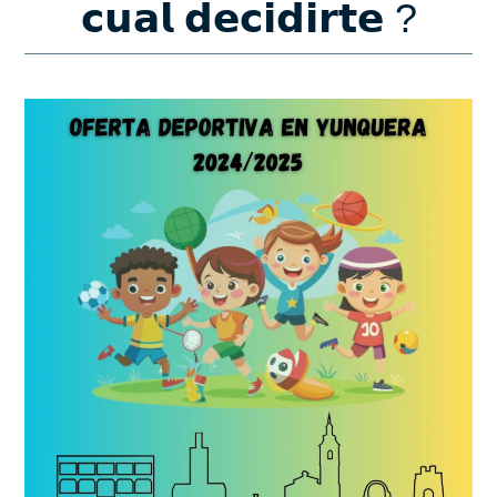
𝗰𝘂𝗮𝗹 𝗱𝗲𝗰𝗶𝗱𝗶𝗿𝘁𝗲 ?