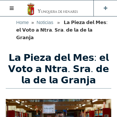
Home
»
Noticias
» 𝗟𝗮 𝗣𝗶𝗲𝘇𝗮 𝗱𝗲𝗹 𝗠𝗲𝘀:
𝗲𝗹 𝗩𝗼𝘁𝗼 𝗮 𝗡𝘁𝗿𝗮. 𝗦𝗿𝗮. 𝗱𝗲 𝗹𝗮 𝗱𝗲 𝗹𝗮
𝗚𝗿𝗮𝗻𝗷𝗮
𝗟𝗮 𝗣𝗶𝗲𝘇𝗮 𝗱𝗲𝗹 𝗠𝗲𝘀: 𝗲𝗹
𝗩𝗼𝘁𝗼 𝗮 𝗡𝘁𝗿𝗮. 𝗦𝗿𝗮. 𝗱𝗲
𝗹𝗮 𝗱𝗲 𝗹𝗮 𝗚𝗿𝗮𝗻𝗷𝗮