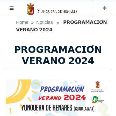
Home
»
Noticias
» 𝗣𝗥𝗢𝗚𝗥𝗔𝗠𝗔𝗖𝗜𝗢́𝗡
𝗩𝗘𝗥𝗔𝗡𝗢 𝟮𝟬𝟮𝟰
𝗣𝗥𝗢𝗚𝗥𝗔𝗠𝗔𝗖𝗜𝗢́𝗡
𝗩𝗘𝗥𝗔𝗡𝗢 𝟮𝟬𝟮𝟰