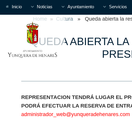
Inicio
Noticias
Ayuntamiento
Servicios
Home
»
Cultura
» Queda abierta la res
QUEDA ABIERTA LA
PRES
REPRESENTACION TENDRÁ LUGAR EL PRÓX
PODRÁ EFECTUAR LA RESERVA DE ENTRA
administrador_web@yunqueradehenares.com