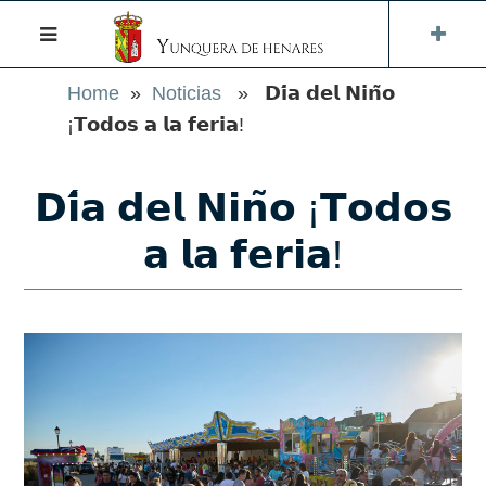
Home
»
Noticias
» 𝗗𝗶́𝗮 𝗱𝗲𝗹 𝗡𝗶𝗻̃𝗼
¡𝗧𝗼𝗱𝗼𝘀 𝗮 𝗹𝗮 𝗳𝗲𝗿𝗶𝗮!
𝗗𝗶́𝗮 𝗱𝗲𝗹 𝗡𝗶𝗻̃𝗼 ¡𝗧𝗼𝗱𝗼𝘀
𝗮 𝗹𝗮 𝗳𝗲𝗿𝗶𝗮!