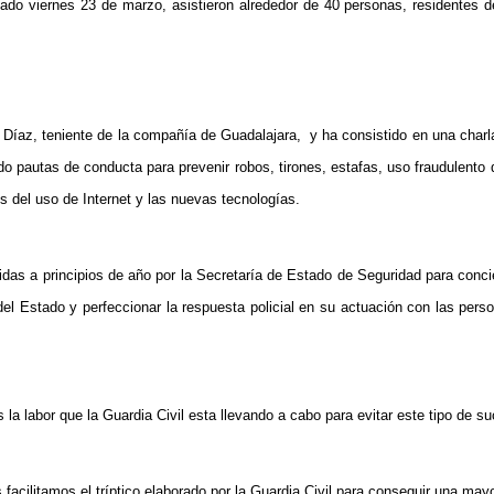
asado viernes 23 de marzo, asistieron alrededor de 40 personas, residentes d
 Díaz, teniente de la compañía de Guadalajara, y ha consistido en una charla
o pautas de conducta para prevenir robos, tirones, estafas, uso fraudulento 
s del uso de Internet y las nuevas tecnologías.
das a principios de año por la Secretaría de Estado de Seguridad para concie
l Estado y perfeccionar la respuesta policial en su actuación con las per
 labor que la Guardia Civil esta llevando a cabo para evitar este tipo de su
facilitamos el tríptico elaborado por la Guardia Civil para conseguir una may