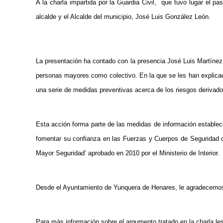
A la charla impartida por la Guardia Civil, que tuvo lugar el p
alcalde y el Alcalde del municipio, José Luis González León.
La presentación ha contado con la presencia José Luis Martínez
personas mayores como colectivo. En la que se les han explicad
una serie de medidas preventivas acerca de los riesgos derivado
Esta acción forma parte de las medidas de información estableci
fomentar su confianza en las Fuerzas y Cuerpos de Seguridad de
Mayor Seguridad’ aprobado en 2010 por el Ministerio de Interior.
Desde el Ayuntamiento de Yunquera de Henares, le agradecemos la
Para más información sobre el argumento tratado en la charla les 