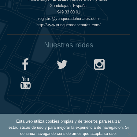
Guadalajara. España.
949 33 00 01
registro@yunqueradehenares.com
http://www.yunqueradehenares.com/
Nuestras redes
Política de Cookies
Esta web utiliza cookies propias y de terceros para realizar
Política de Privacidad
estadísticas de uso y para mejorar la experiencia de navegación. Si
Aviso Legal
continua navegando consideramos que acepta su uso.