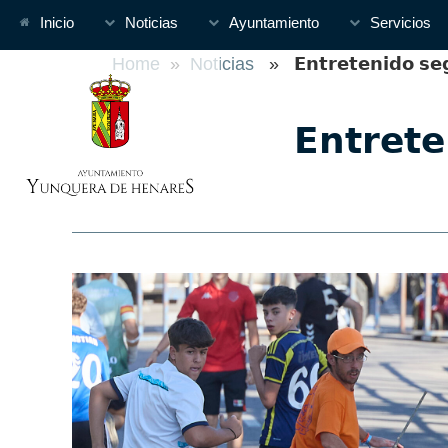
Inicio
Noticias
Ayuntamiento
Servicios
Home
»
Noticias
» 𝗘𝗻𝘁𝗿𝗲𝘁𝗲𝗻𝗶𝗱𝗼 𝘀𝗲𝗴
𝗘𝗻𝘁𝗿𝗲𝘁