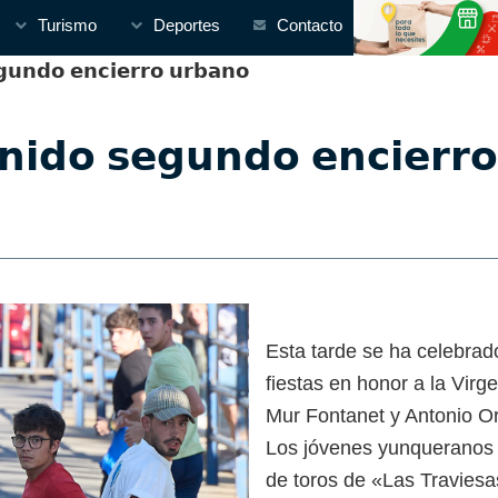
Turismo
Deportes
Contacto
𝗻𝗱𝗼 𝗲𝗻𝗰𝗶𝗲𝗿𝗿𝗼 𝘂𝗿𝗯𝗮𝗻𝗼
𝗻𝗶𝗱𝗼 𝘀𝗲𝗴𝘂𝗻𝗱𝗼 𝗲𝗻𝗰𝗶𝗲𝗿𝗿
Esta tarde se ha celebrad
fiestas en honor a la Virg
Mur Fontanet y Antonio O
Los jóvenes yunqueranos 
de toros de «Las Traviesa