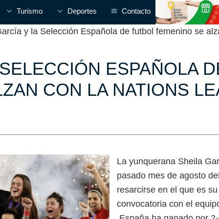
Turismo
Deportes
Contacto
cía y la Selección Española de futbol femenino se alz
A SELECCIÓN ESPAÑOLA 
LZAN CON LA NATIONS L
La yunquerana Sheila Garc
pasado mes de agosto deb
resarcirse en el que es su 
convocatoria con el equip
España ha ganado por 2-0 