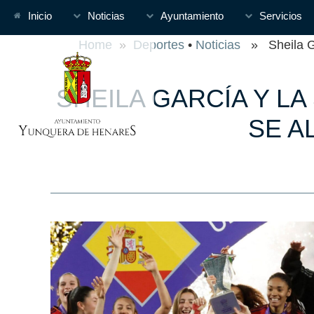
Inicio
Noticias
Ayuntamiento
Servicios
Home
»
Deportes
•
Noticias
» Sheila Gar
SHEILA GARCÍA Y L
SE A