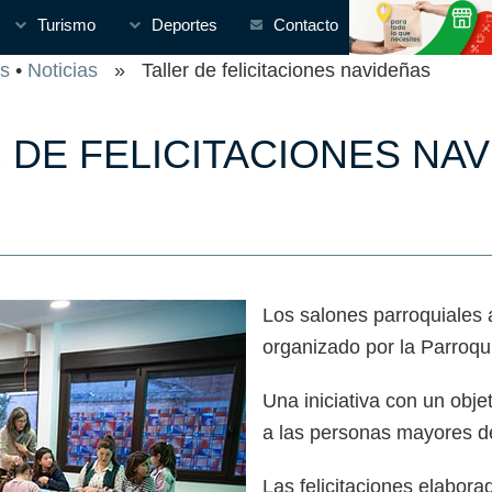
Turismo
Deportes
Contacto
s
•
Noticias
» Taller de felicitaciones navideñas
 DE FELICITACIONES NA
Los salones parroquiales a
organizado por la Parroq
Una iniciativa con un obje
a las personas mayores d
Las felicitaciones elabora