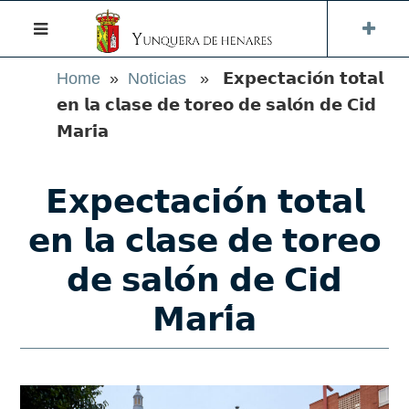
Home
»
Noticias
» 𝗘𝘅𝗽𝗲𝗰𝘁𝗮𝗰𝗶𝗼́𝗻 𝘁𝗼𝘁𝗮𝗹
𝗲𝗻 𝗹𝗮 𝗰𝗹𝗮𝘀𝗲 𝗱𝗲 𝘁𝗼𝗿𝗲𝗼 𝗱𝗲 𝘀𝗮𝗹𝗼́𝗻 𝗱𝗲 𝗖𝗶𝗱
𝗠𝗮𝗿𝗶́𝗮
𝗘𝘅𝗽𝗲𝗰𝘁𝗮𝗰𝗶𝗼́𝗻 𝘁𝗼𝘁𝗮𝗹
𝗲𝗻 𝗹𝗮 𝗰𝗹𝗮𝘀𝗲 𝗱𝗲 𝘁𝗼𝗿𝗲𝗼
𝗱𝗲 𝘀𝗮𝗹𝗼́𝗻 𝗱𝗲 𝗖𝗶𝗱
𝗠𝗮𝗿𝗶́𝗮