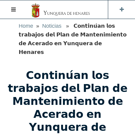
Home
»
Noticias
» 𝗖𝗼𝗻𝘁𝗶𝗻𝘂́𝗮𝗻 𝗹𝗼𝘀
𝘁𝗿𝗮𝗯𝗮𝗷𝗼𝘀 𝗱𝗲𝗹 𝗣𝗹𝗮𝗻 𝗱𝗲 𝗠𝗮𝗻𝘁𝗲𝗻𝗶𝗺𝗶𝗲𝗻𝘁𝗼
𝗱𝗲 𝗔𝗰𝗲𝗿𝗮𝗱𝗼 𝗲𝗻 𝗬𝘂𝗻𝗾𝘂𝗲𝗿𝗮 𝗱𝗲
𝗛𝗲𝗻𝗮𝗿𝗲𝘀
𝗖𝗼𝗻𝘁𝗶𝗻𝘂́𝗮𝗻 𝗹𝗼𝘀
𝘁𝗿𝗮𝗯𝗮𝗷𝗼𝘀 𝗱𝗲𝗹 𝗣𝗹𝗮𝗻 𝗱𝗲
𝗠𝗮𝗻𝘁𝗲𝗻𝗶𝗺𝗶𝗲𝗻𝘁𝗼 𝗱𝗲
𝗔𝗰𝗲𝗿𝗮𝗱𝗼 𝗲𝗻
𝗬𝘂𝗻𝗾𝘂𝗲𝗿𝗮 𝗱𝗲