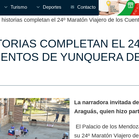
Turismo
Deportes
Contacto
historias completan el 24º Maratón Viajero de los Cue
STORIAS COMPLETAN EL 2
UENTOS DE YUNQUERA D
La narradora invitada de
Araguás, quien hizo part
El Palacio de los Mendo
su 24º Maratón Viajero de