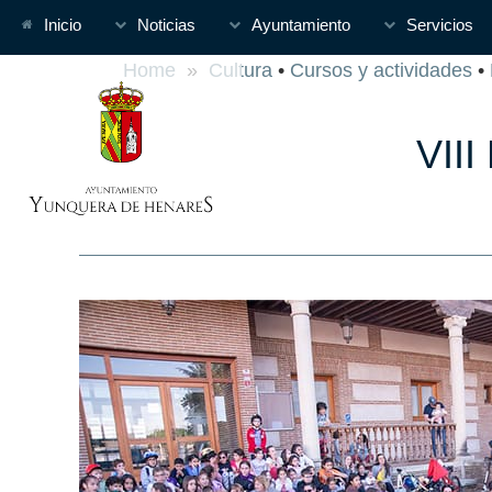
Inicio
Noticias
Ayuntamiento
Servicios
Home
»
Cultura
•
Cursos y actividades
•
VII