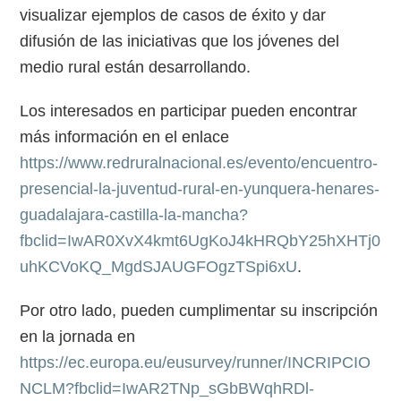
visualizar ejemplos de casos de éxito y dar
difusión de las iniciativas que los jóvenes del
medio rural están desarrollando.
Los interesados en participar pueden encontrar
más información en el enlace
https://www.redruralnacional.es/evento/encuentro-
presencial-la-juventud-rural-en-yunquera-henares-
guadalajara-castilla-la-mancha?
fbclid=IwAR0XvX4kmt6UgKoJ4kHRQbY25hXHTj0
uhKCVoKQ_MgdSJAUGFOgzTSpi6xU
.
Por otro lado, pueden cumplimentar su inscripción
en la jornada en
https://ec.europa.eu/eusurvey/runner/INCRIPCIO
NCLM?fbclid=IwAR2TNp_sGbBWqhRDl-