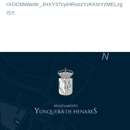
rXOCMWao6r_JHXY37cyiHRsozYzKKtxYzMELzg
ISY
.