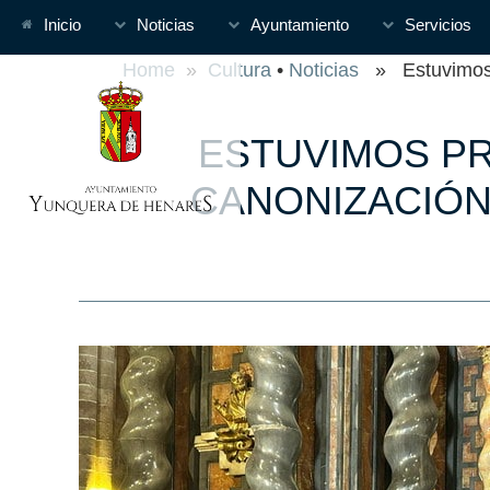
Inicio
Noticias
Ayuntamiento
Servicios
Home
»
Cultura
•
Noticias
» Estuvimos pr
ESTUVIMOS PR
CANONIZACIÓN 