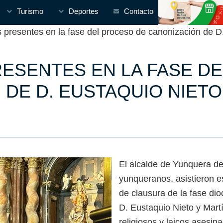
Turismo
Deportes
Contacto
esentes en la fase del proceso de canonización de D. 
ESENTES EN LA FASE D
DE D. EUSTAQUIO NIETO
El alcalde de Yunquera de 
yunqueranos, asistieron 
de clausura de la fase di
D. Eustaquio Nieto y Mar
religiosos y laicos asesin