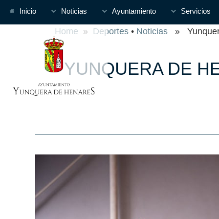
Inicio
Noticias
Ayuntamiento
Servicios
Home
»
Deportes
•
Noticias
» Yunquera 
YUNQUERA DE HE