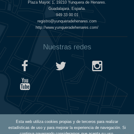
Plaza Mayor, 1, 19210 Yunquera de Henares.
Guadalajara. España.
949 33 00 01
registro@yunqueradehenares.com
http://www.yunqueradehenares.com/
Nuestras redes
Política de Cookies
Esta web utiliza cookies propias y de terceros para realizar
Política de Privacidad
estadísticas de uso y para mejorar la experiencia de navegación. Si
Aviso Legal
continua navegando consideramos que acepta su uso.