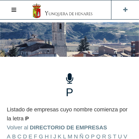
P
Listado de empresas cuyo nombre comienza por
la letra
P
Volver al
DIRECTORIO DE EMPRESAS
A
B
C
D
E
F
G
H
I
J
K
L
M
N
Ñ
O
P
Q
R
S
T
U
V